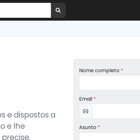
Nome completo
*
Email
*
 e dispostos a
o e lhe
Asunto
*
precise.