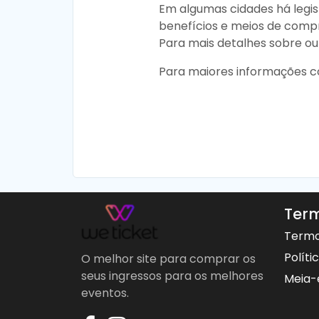
Em algumas cidades há legis
benefícios e meios de compr
Para mais detalhes sobre outr
Para maiores informações c
Term
Termo
Políti
O melhor site para comprar os
seus ingressos para os melhores
Meia-
eventos.