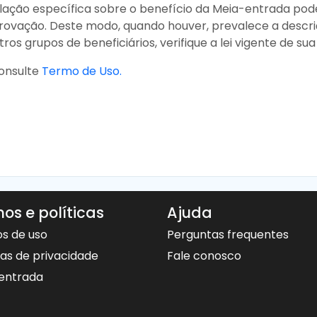
lação específica sobre o benefício da Meia-entrada po
ovação. Deste modo, quando houver, prevalece a descriçã
os grupos de beneficiários, verifique a lei vigente de su
onsulte
Termo de Uso.
os e políticas
Ajuda
s de uso
Perguntas frequentes
cas de privacidade
Fale conosco
entrada