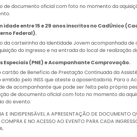
de documento oficial com foto no momento da aquisiçã
ento.
 idade entre 15 e 29 anos inscritos no CadÚnico (Ca
erno Federal).
 da carteirinha da Identidade Jovem acompanhada de d
sição do ingresso e na entrada do local de realização d
s Especiais (PNE) e Acompanhante Comprovação.
 cartão de Benefício de Prestação Continuada da Assist
o emitido pelo INSS que ateste a aposentadoria. Para o
de de acompanhante que pode ser feita pela própria pe
o de documento oficial com foto no momento da aquisi
ão do evento.
IA E INDISPENSÁVEL A APRESENTAÇÃO DE DOCUMENTO Q
 COMPRA E NO ACESSO AO EVENTO PARA CADA INGRESS
A.