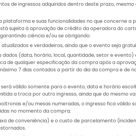
ntos de ingressos adquiridos dentro deste prazo, mesmo
ossa plataforma e suas funcionalidades no que concerne a
stá sujeita à aprovação de crédito da operadora do car
, garantindo ciência e/ou se obrigando:
 atualizados e verdadeiros, ainda que o evento seja gratui
dados (data, horário, local, quantidade, setor e evento) 
oca de qualquer especificação da compra após a aprovaçã
áximo 7 dias contados a partir do dia da compra e de 
o será válido somente para o evento, data e horário esc
tida a troca por outro ingresso, ainda que do mesmo val
oltronas e/ou mesas numeradas, o ingresso fica válido
hidas no momento da compra;
taxa de conveniência) e o custo de parcelamento (incid
estornados.