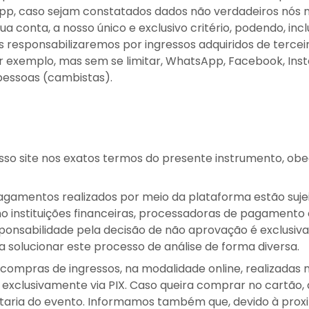
 App, caso sejam constatados dados não verdadeiros nós 
a conta, a nosso único e exclusivo critério, podendo, inc
os responsabilizaremos por ingressos adquiridos de terc
por exemplo, mas sem se limitar, WhatsApp, Facebook, Ins
 pessoas (cambistas).
sso site nos exatos termos do presente instrumento, obed
gamentos realizados por meio da plataforma estão sujei
mo instituições financeiras, processadoras de pagamento
onsabilidade pela decisão de não aprovação é exclusiva 
a solucionar este processo de análise de forma diversa.
as compras de ingressos, na modalidade online, realizada
exclusivamente via PIX. Caso queira comprar no cartão, 
portaria do evento. Informamos também que, devido à prox