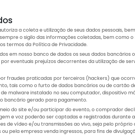
dos
ê autoriza a coleta e utilização de seus dados pessoais, b
sempre o sigilo das informações coletadas, bem como o
os termos da Política de Privacidade.
s em nosso banco de dados os seus dados bancários o
or eventuais prejuízos decorrentes da utilização de serv
or fraudes praticadas por terceiros (hackers) que ocor
 tais como o furto de dados bancários ou de cartão de c
o de malware instalado no seu computador, dispositivo m
eto bancário gerado para pagamento.
 meio do site e/ou participar do evento, o comprador dec
em e voz poderão ser captadas e registradas durante a 
es de vídeo e/ou transmissões ao vivo, seja pelo próprio
s ou pela empresa venda ingressos, para fins de divulgaç