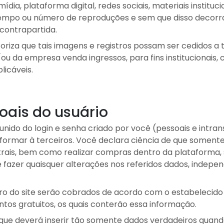
dia, plataforma digital, redes sociais, materiais instituc
empo ou número de reproduções e sem que disso decorra 
contrapartida.
riza que tais imagens e registros possam ser cedidos a te
u da empresa venda ingressos, para fins institucionais,
licáveis.
oais do usuário
unido do login e senha criado por você (pessoais e intrans
rmar à terceiros. Você declara ciência de que somente 
trais, bem como realizar compras dentro da plataforma,
 fazer quaisquer alterações nos referidos dados, indep
tro do site serão cobrados de acordo com o estabelecid
tos gratuitos, os quais conterão essa informação.
 que deverá inserir tão somente dados verdadeiros quan