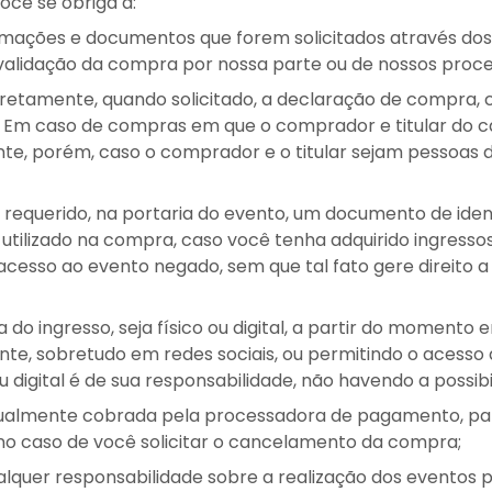
você se obriga a:
mações e documentos que forem solicitados através dos n
 validação da compra por nossa parte ou de nossos pro
retamente, quando solicitado, a declaração de compra,
. Em caso de compras em que o comprador e titular do c
nte, porém, caso o comprador e o titular sejam pessoas d
requerido, na portaria do evento, um documento de ident
utilizado na compra, caso você tenha adquirido ingressos
 acesso ao evento negado, sem que tal fato gere direito 
 do ingresso, seja físico ou digital, a partir do momento
te, sobretudo em redes sociais, ou permitindo o acesso d
 ou digital é de sua responsabilidade, não havendo a possib
ualmente cobrada pela processadora de pagamento, para
no caso de você solicitar o cancelamento da compra;
ualquer responsabilidade sobre a realização dos eventos 