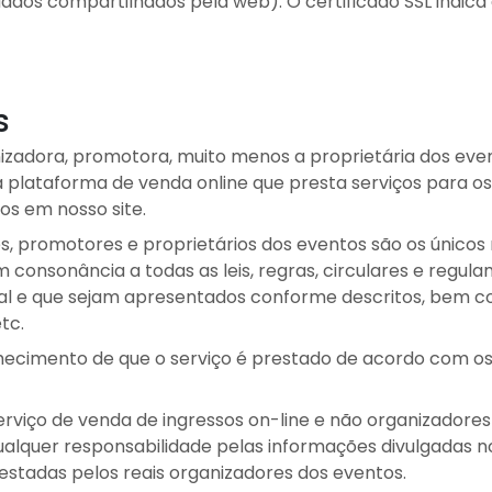
dos compartilhados pela web). O certificado SSL indica q
s
izadora, promotora, muito menos a proprietária dos ev
plataforma de venda online que presta serviços para os
s em nosso site.
s, promotores e proprietários dos eventos são os únicos 
 consonância a todas as leis, regras, circulares e regu
pal e que sejam apresentados conforme descritos, bem co
tc.
nhecimento de que o serviço é prestado de acordo com o
rviço de venda de ingressos on-line e não organizador
ualquer responsabilidade pelas informações divulgadas n
restadas pelos reais organizadores dos eventos.